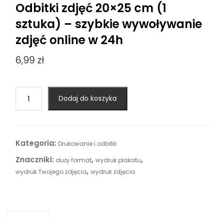
Odbitki zdjęć 20×25 cm (1
sztuka) – szybkie wywoływanie
zdjęć online w 24h
6,99
zł
ilość
Dodaj do koszyka
Odbitki
zdjęć
20×25
cm
Kategoria:
Drukowanie i odbitki
(1
Znaczniki:
,
,
duży format
wydruk plakatu
sztuka)
,
wydruk Twojego zdjęcia
wydruk zdjęcia
–
szybkie
wywoływanie
zdjęć