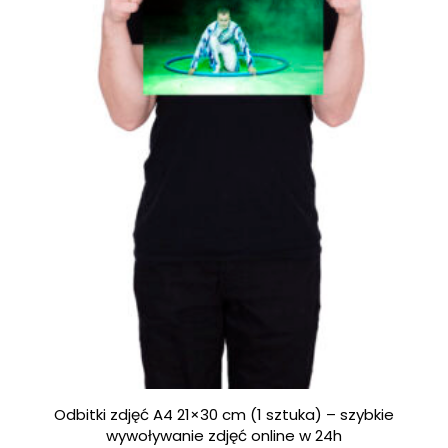
5
Odbitki zdjęć A4 21×30 cm (1 sztuka) – szybkie
wywoływanie zdjęć online w 24h