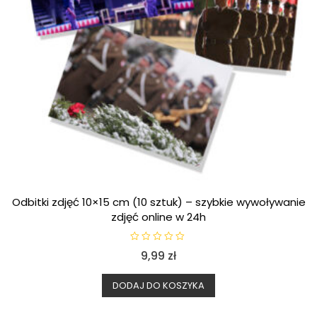
Odbitki zdjęć 10×15 cm (10 sztuk) – szybkie wywoływanie
zdjęć online w 24h
O
9,99
zł
c
e
n
i
DODAJ DO KOSZYKA
o
n
o
0