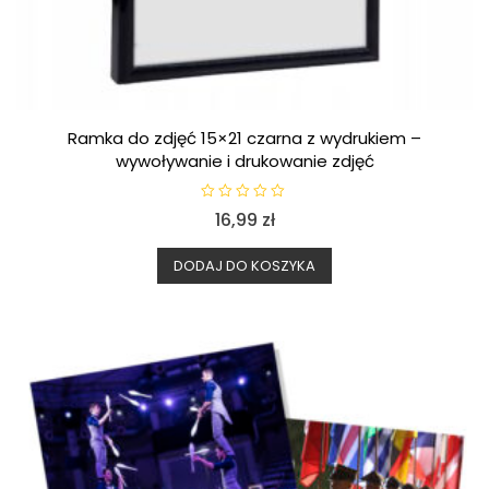
Ramka do zdjęć 15×21 czarna z wydrukiem –
wywoływanie i drukowanie zdjęć
O
16,99
zł
c
e
n
i
DODAJ DO KOSZYKA
o
n
o
0
n
a
5