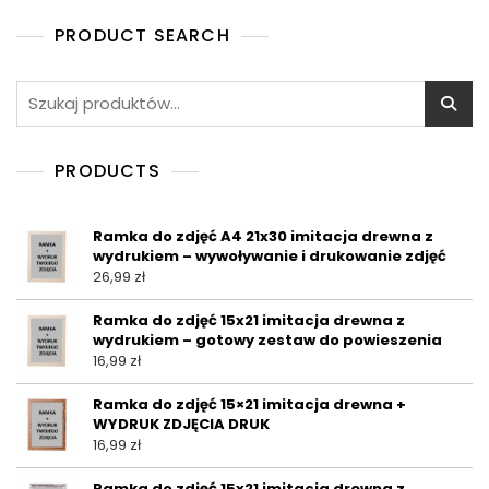
n
a
PRODUCT SEARCH
5
Szukaj:
PRODUCTS
Ramka do zdjęć A4 21x30 imitacja drewna z
wydrukiem – wywoływanie i drukowanie zdjęć
26,99
zł
Ramka do zdjęć 15x21 imitacja drewna z
wydrukiem – gotowy zestaw do powieszenia
16,99
zł
Ramka do zdjęć 15×21 imitacja drewna +
WYDRUK ZDJĘCIA DRUK
16,99
zł
Ramka do zdjęć 15x21 imitacja drewna z