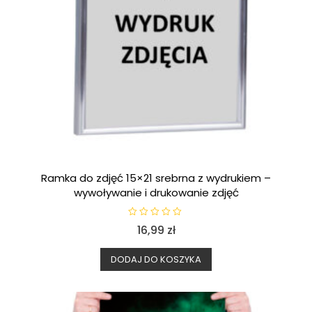
Ramka do zdjęć 15×21 srebrna z wydrukiem –
wywoływanie i drukowanie zdjęć
O
16,99
zł
c
e
n
i
DODAJ DO KOSZYKA
o
n
o
0
n
a