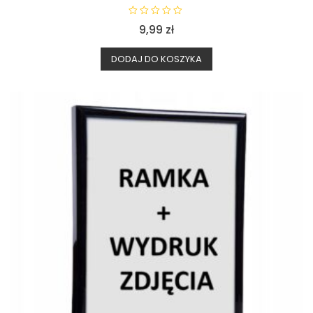
O
9,99
zł
c
e
n
i
DODAJ DO KOSZYKA
o
n
o
0
n
a
5