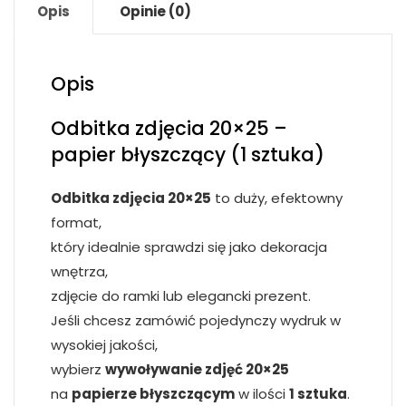
online
Opis
Opinie (0)
w
24h
Opis
Odbitka zdjęcia 20×25 –
papier błyszczący (1 sztuka)
Odbitka zdjęcia 20×25
to duży, efektowny
format,
który idealnie sprawdzi się jako dekoracja
wnętrza,
zdjęcie do ramki lub elegancki prezent.
Jeśli chcesz zamówić pojedynczy wydruk w
wysokiej jakości,
wybierz
wywoływanie zdjęć 20×25
na
papierze błyszczącym
w ilości
1 sztuka
.