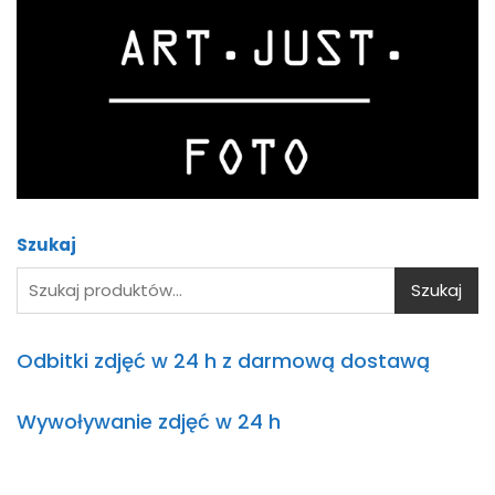
Asystent AI
Online
Cześć! Jestem asystentem AI.
Jak
mogę Ci pomóc?
Szukaj
Szukaj
Odbitki zdjęć w 24 h z darmową dostawą
Wywoływanie zdjęć w 24 h