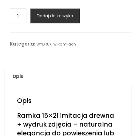
ilość
Dodaj do koszyka
Ramka
do
zdjęć
15x21
Kategoria:
WYDRUKI w Ramkach
imitacja
drewna
z
wydrukiem
Opis
–
gotowy
zestaw
do
Opis
powieszenia
Ramka 15×21 imitacja drewna
+ wydruk zdjęcia – naturalna
elegancja do powieszenia lub