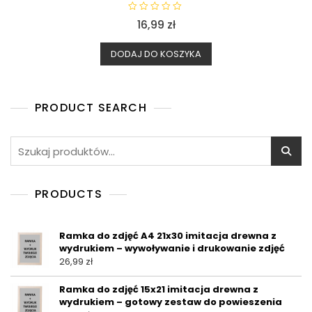
O
16,99
zł
c
e
n
i
DODAJ DO KOSZYKA
o
n
o
0
n
a
PRODUCT SEARCH
5
Szukaj:
PRODUCTS
Ramka do zdjęć A4 21x30 imitacja drewna z
wydrukiem – wywoływanie i drukowanie zdjęć
26,99
zł
Ramka do zdjęć 15x21 imitacja drewna z
wydrukiem – gotowy zestaw do powieszenia