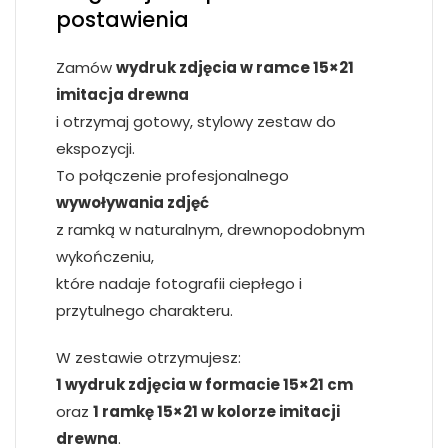
postawienia
Zamów
wydruk zdjęcia w ramce 15×21
imitacja drewna
i otrzymaj gotowy, stylowy zestaw do
ekspozycji.
To połączenie profesjonalnego
wywoływania zdjęć
z ramką w naturalnym, drewnopodobnym
wykończeniu,
które nadaje fotografii ciepłego i
przytulnego charakteru.
W zestawie otrzymujesz:
1 wydruk zdjęcia w formacie 15×21 cm
oraz
1 ramkę 15×21 w kolorze imitacji
drewna
.