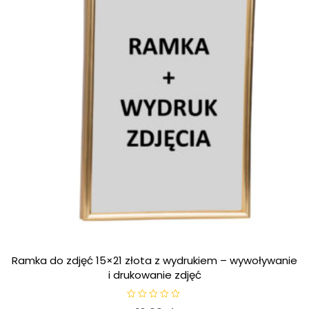
Ramka do zdjęć 15×21 złota z wydrukiem – wywoływanie
i drukowanie zdjęć
O