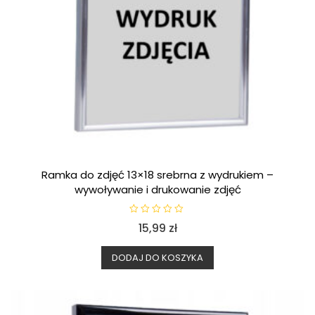
Ramka do zdjęć 13×18 srebrna z wydrukiem –
wywoływanie i drukowanie zdjęć
O
15,99
zł
c
e
n
i
DODAJ DO KOSZYKA
o
n
o
0
n
a
5