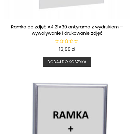
Ramka do zdjęć A4 21×30 antyrama z wydrukiem –
wywoływanie i drukowanie zdjęć
O
16,99
zł
c
e
n
i
DODAJ DO KOSZYKA
o
n
o
0
n
a
5