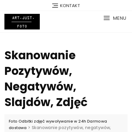
Skip
KONTAKT
to
content
MENU
Skanowanie
Pozytywów,
Negatywów,
Slajdów, Zdjęć
Foto Odbitki zdjęć wywoływanie w 24h Darmowa
>
Skanowanie pozytywów, negatywów,
dostawa