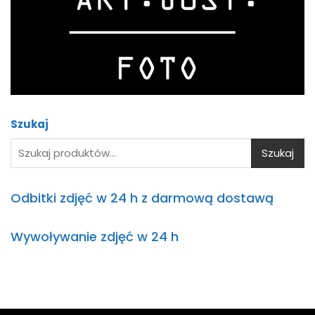
Cześć! Jestem asystentem AI.
Jak
mogę Ci pomóc?
Szukaj
Szukaj
Odbitki zdjęć w 24 h z darmową dostawą
Wywoływanie zdjęć w 24 h