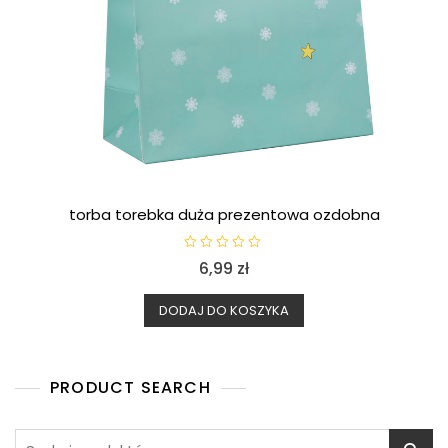
torba torebka duża prezentowa ozdobna
O
6,99
zł
c
e
n
i
DODAJ DO KOSZYKA
o
n
o
0
n
a
PRODUCT SEARCH
5
Szukaj: