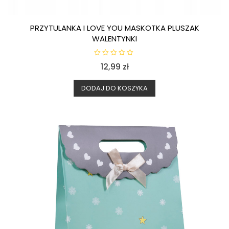
PRZYTULANKA I LOVE YOU MASKOTKA PLUSZAK
WALENTYNKI
O
12,99
zł
c
e
n
i
DODAJ DO KOSZYKA
o
n
o
0
n
a
5