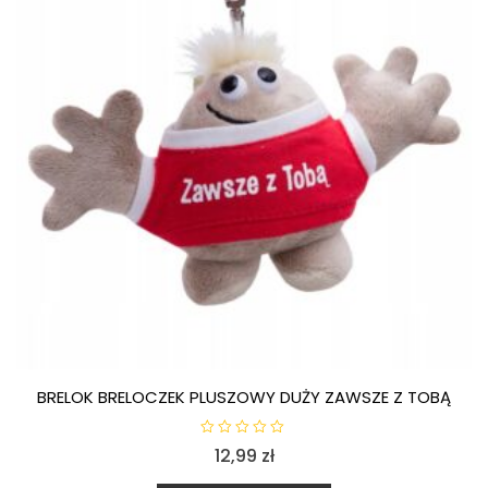
BRELOK BRELOCZEK PLUSZOWY DUŻY ZAWSZE Z TOBĄ
O
12,99
zł
c
e
n