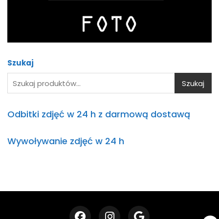
Cześć! Jestem asystentem AI.
Jak
mogę Ci pomóc?
Szukaj
Szukaj
Odbitki zdjęć w 24 h z darmową dostawą
Wywoływanie zdjęć w 24 h
➤