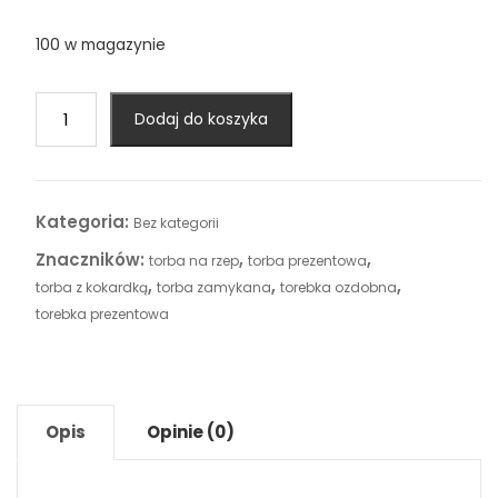
100 w magazynie
ilość
Dodaj do koszyka
torba
torebka
prezentowa
ozdobna
Kategoria:
Bez kategorii
Znaczników:
,
,
torba na rzep
torba prezentowa
,
,
,
torba z kokardką
torba zamykana
torebka ozdobna
torebka prezentowa
Opis
Opinie (0)