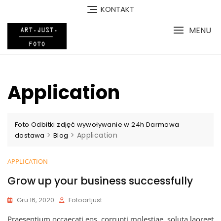
Skip
KONTAKT
to
content
MENU
Application
Foto Odbitki zdjęć wywoływanie w 24h Darmowa
>
>
Application
dostawa
Blog
APPLICATION
Grow up your business successfully
Gru 16, 2020
Fotoartjust
Praesentium occaecati eos, corrupti molestiae, soluta laoreet